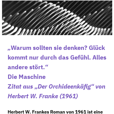
„
Warum sollten sie denken? Glück
kommt nur durch das Gefühl. Alles
andere stört.
“
Die Maschine
Z
itat aus „Der Orchideenkäfig“ von
Herbert W. Franke
(1961)
Herbert W. Frankes Roman von 1961 ist eine