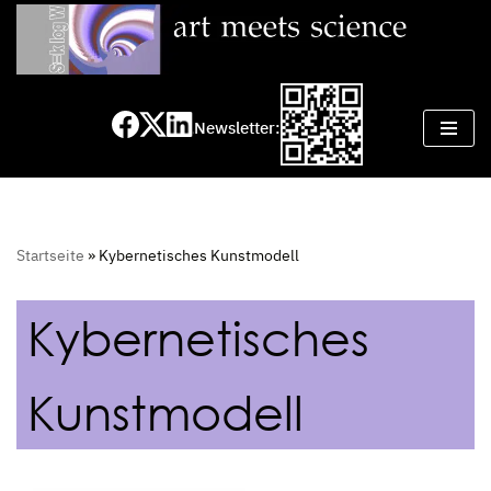
Zum
Inhalt
springen
Newsletter:
Startseite
»
Kybernetisches Kunstmodell
Kybernetisches
Kunstmodell