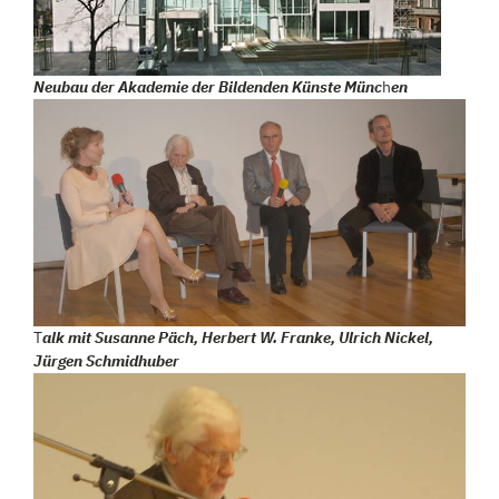
Neubau der Akademie der Bildenden Künste Münc
h
en
T
alk mit Susanne Päch, Herbert W. Franke, Ulrich Nickel,
Jürgen Schmidhuber