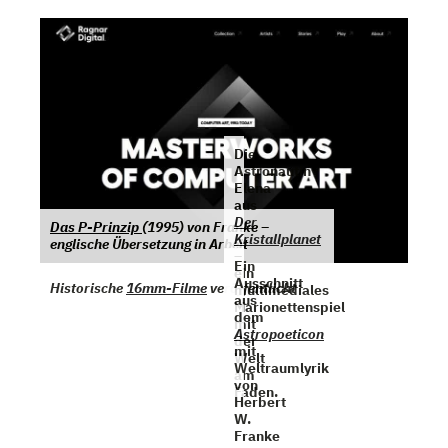
Die
Astronautin
Elena
aus
Der
Das P-Prinzip
(1995) von Franke –
Kristallplanet
englische Übersetzung in Arbeit
–
Ein
ein
Ausschnitt
Historische
16mm-Filme
veröffentlicht
multimediales
aus
Marionettenspiel
dem
mit
Astropoeticon
der
mit
Welt
Weltraumlyrik
am
von
Faden.
Herbert
W.
Franke