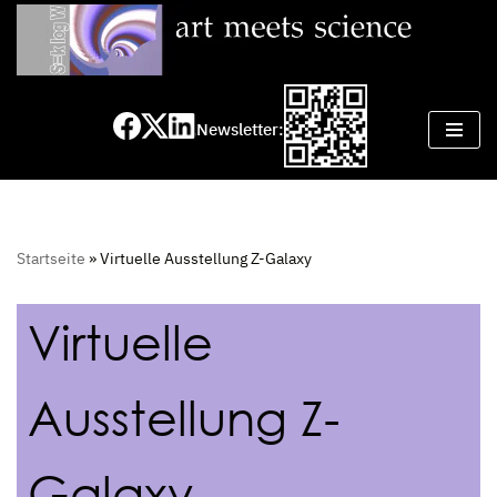
Zum
Inhalt
springen
Newsletter:
Startseite
»
Virtuelle Ausstellung Z-Galaxy
Virtuelle
Ausstellung Z-
Galaxy