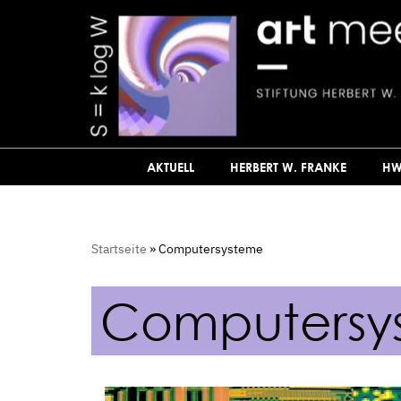
Zum
Inhalt
springen
AKTUELL
HERBERT W. FRANKE
HW
Startseite
»
Computersysteme
Computersy