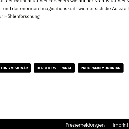
f der Rationalität des Forschers wie auf der Kreativität des
 und der enormen Imaginationskraft widmet sich die Ausstellu
zur Höhlenforschung.
LLUNG VISIONÄR
HERBERT W. FRANKE
PROGRAMM MONDRIAN
Pressemeldungen
Imprint