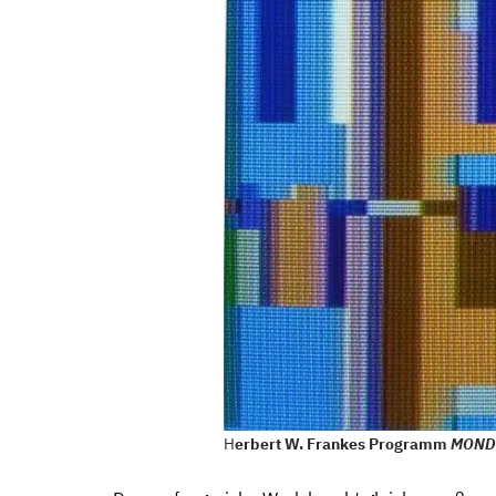
H
erbert W. Frankes Programm
MOND