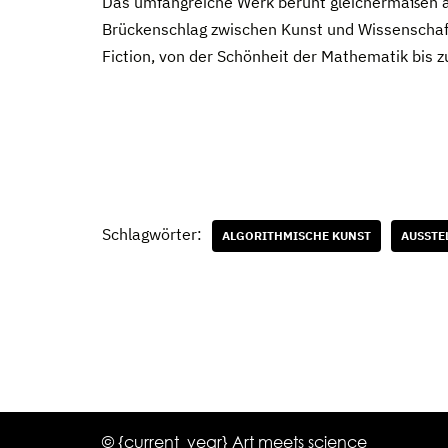
Das umfangreiche Werk beruht gleichermaßen au
Brückenschlag zwischen Kunst und Wissenschaft
Fiction, von der Schönheit der Mathematik bis 
Schlagwörter:
ALGORITHMISCHE KUNST
AUSSTE
© {current_year} Art meets science