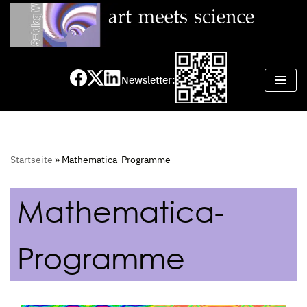
Zum
Inhalt
springen
Newsletter:
Startseite
»
Mathematica-Programme
Mathematica-
Programme