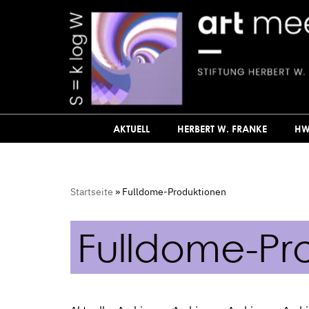
Zum
Inhalt
springen
AKTUELL
HERBERT W. FRANKE
HW
Startseite
»
Fulldome-Produktionen
Fulldome-Pr