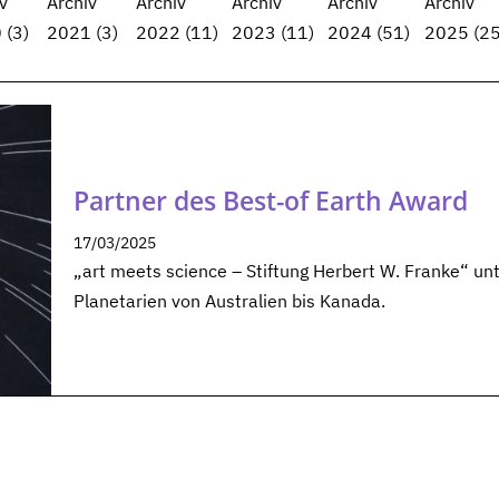
v
Archiv
Archiv
Archiv
Archiv
Archiv
0
(3)
2021
(3)
2022
(11)
2023
(11)
2024
(51)
2025
(25
Partner des Best-of Earth Award
17/03/2025
„art meets science – Stiftung Herbert W. Franke“ un
Planetarien von Australien bis Kanada.