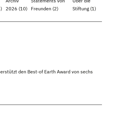
Archiv
Statements von
Über die
)
2026
(10)
Freunden
(2)
Stiftung
(1)
terstützt den Best-of Earth Award von sechs