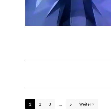
1
2
3
…
6
Weiter »