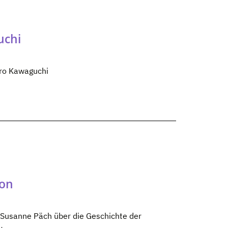
uchi
iro Kawaguchi
ion
usanne Päch über die Geschichte der