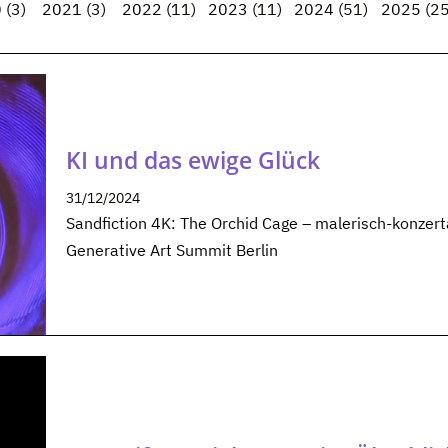
0
(3)
2021
(3)
2022
(11)
2023
(11)
2024
(51)
2025
(25
KI und das ewige Glück
31/12/2024
Sandfiction 4K: The Orchid Cage – malerisch-konze
Generative Art Summit Berlin