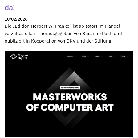
da!
10/02/2026
Die „Edition Herbert W. Franke“ ist ab sofort im Handel
vorzubestellen – herausgegeben von Susanne Päch und
publiziert in Kooperation von DKV und der Stiftung.