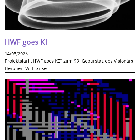
HWF goes KI
14/05/2026
Projektstart „HWF goes KI“ zum 99. Geburstag des Visionärs
Herbnert W. Franke