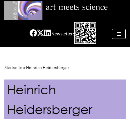
Zum
Inhalt
springen
Newsletter:
Startseite
»
Heinrich Heidersberger
Heinrich
Heidersberger