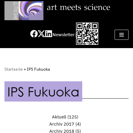
Zum
Inhalt
springen
Newsletter:
Startseite
»
IPS Fukuoka
IPS Fukuoka
Aktuell
(125)
Archiv 2017
(4)
Archiv 2018
(5)