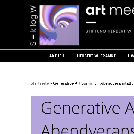
Zum
Inhalt
springen
AKTUELL
HERBERT W. FRANKE
HW
Startseite
»
Generative Art Summit – Abendveranstalt
Generative 
Abendverans