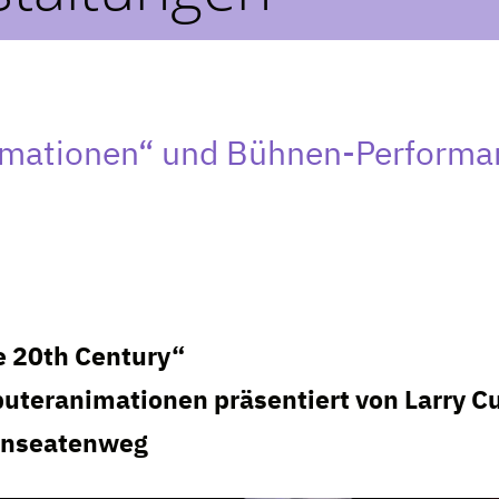
mationen“ und Bühnen-Performan
e 20th Century“
puteranimationen präsentiert von Larry C
Hanseatenweg