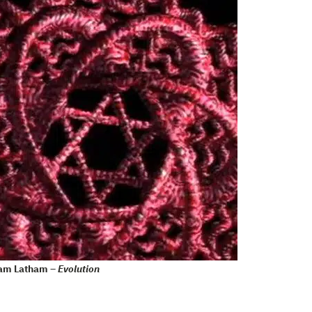
iam Latham –
Evolution