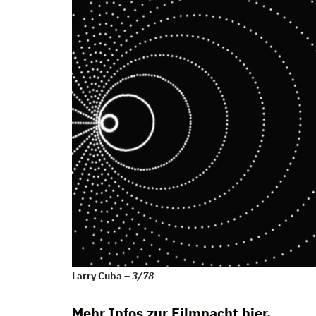
Larry Cuba –
3/78
Mehr Infos zur Filmnacht
hier
.