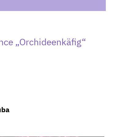
ce „Orchideenkäfig“
uba