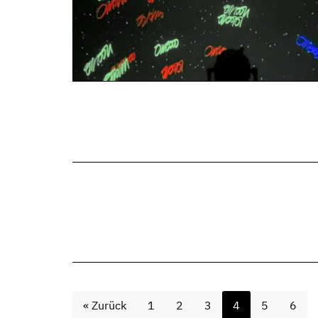
« Zurück
1
2
3
4
5
6