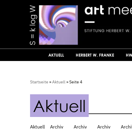
Zum
Inhalt
springen
AKTUELL
HERBERT W. FRANKE
HW
Startseite
»
Aktuell
»
Seite 4
Aktuell
Aktuell
Archiv
Archiv
Archiv
Archi