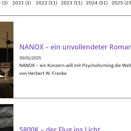
0
(3)
2021
(3)
2022
(11)
2023
(11)
2024
(51)
2025
(25
NANOX – ein unvollendeter Roma
30/01/2025
NANOX – ein Konzern will mit Psychoforming die Wel
von Herbert W. Franke
5800K – der Flug ins Licht